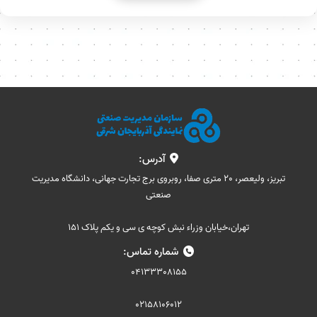
آدرس:
تبریز، ولیعصر، 20 متری صفا، روبروی برج تجارت جهانی، دانشگاه مدیریت
صنعتی
تهران،خیابان وزراء نبش کوچه ی سی و یکم پلاک 151
شماره تماس:
04133308155
02158106012