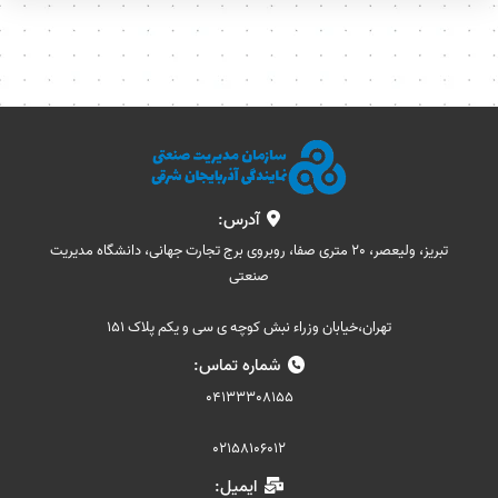
آدرس:
تبریز، ولیعصر، 20 متری صفا، روبروی برج تجارت جهانی، دانشگاه مدیریت
صنعتی
تهران،خیابان وزراء نبش کوچه ی سی و یکم پلاک 151
شماره تماس:
04133308155
02158106012
ایمیل: