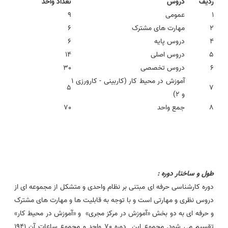
ردیف
دروس
تعداد واحد
1
عمومی
9
2
مهارت های مشترک
6
4
دروس پایه
6
5
دروس اصلی
14
6
دروس تخصصی
30
آموزش در محیط کار (کاربینی - کارورزی 1
5
7
و 2)
8
جمع واحد
70
طول و ساختار دوره :
دوره کارشناسی حرفه ای مبتنی بر نظام واحدی و متشکل از مجموعه ای از
دروس نظری و مهارتی است و با توجه به قابلیت ها و مهارت های مشترک
و حرفه ای به دو بخش «آموزش در مرکز مجری» و «آموزش در محیط کار»
تقسیم می شود. مجموع این دوره 70 واحد و مجموع ساعات آن 1941