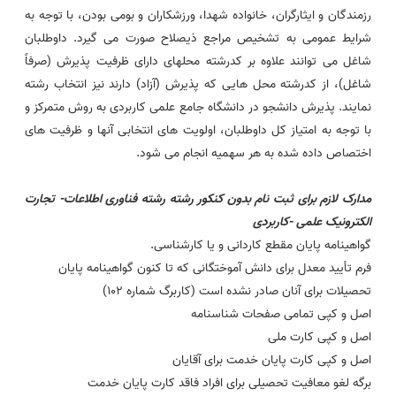
رزمندگان و ایثارگران، خانواده شهدا، ورزشکاران و بومی بودن، با توجه به
شرایط عمومی به تشخیص مراجع ذیصلاح صورت می گیرد. داوطلبان
شاغل می توانند علاوه بر کدرشته محلهای دارای ظرفیت پذیرش (صرفاً
شاغل)، از کدرشته محل هایی که پذیرش (آزاد) دارند نیز انتخاب رشته
نمایند. پذیرش دانشجو در دانشگاه جامع
علمی
کاربردی به روش متمرکز و
با توجه به امتیاز کل داوطلبان، اولویت های انتخابی آنها و ظرفیت های
اختصاص داده شده به هر سهمیه انجام می شود.
مدارک لازم برای ثبت نام بدون کنکور رشته
رشته
فناوری اطلاعات- تجارت
الکترونیک
علمی -کاربردی
گواهینامه پایان مقطع کاردانی و یا کارشناسی.
فرم تأیید معدل برای دانش آموختگانی که تا کنون گواهینامه پایان
تحصیلات برای آنان صادر نشده است (کاربرگ شماره ۱۰۲)
اصل و کپی تمامی صفحات شناسنامه
اصل و کپی کارت ملی
اصل و کپی کارت پایان خدمت برای آقایان
برگه لغو معافیت تحصیلی برای افراد فاقد کارت پایان خدمت