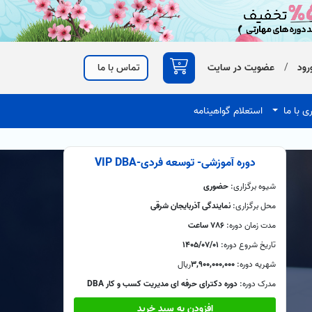
0
رود
/
عضویت در سایت
تماس با ما
ی با ما
استعلام گواهینامه
دوره آموزشی- توسعه فردی-VIP DBA
شیوه برگزاری:
حضوری
محل برگزاری:
نمایندگی آذربایجان شرقی
مدت زمان دوره:
786 ساعت
تاریخ شروع دوره:
1405/07/01
شهریه دوره:
3,900,000,000
ريال
مدرک دوره:
دوره دکترای حرفه ای مدیریت کسب و کار DBA
افزودن به سبد خرید