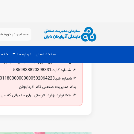
✔ ظرفیت محدود – زمان محدود
این پیشنهاد تنها برای مدت کوتاهی فعال است و پس از پایان
اکنون قدم اول را بردارید
کافی است همین امروز ثبت‌نام کنید تا با پرداخت ۶ میلیون تومان، اعتبار ۱۰ میلیونی دریافت کرده و حضور خود را در دوره‌های ممتاز مدیران
📌
شماره کارت
5859838820398331
📌
شماره شبا
601180000000000502064223
بنام مدیریت صنعتی تام آذربایجان
📌 جشنواره بهاره؛ فرصتی برای مدیرانی که می‌