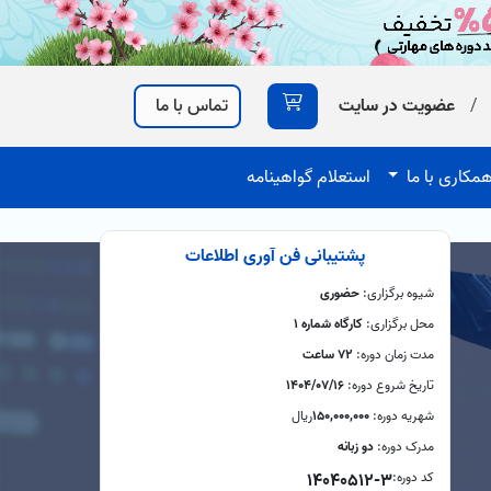
0
/
عضویت در سایت
تماس با ما
مکاری با ما
استعلام گواهینامه
پشتیبانی فن آوری اطلاعات
شیوه برگزاری:
حضوری
محل برگزاری:
کارگاه شماره 1
مدت زمان دوره:
72 ساعت
تاریخ شروع دوره:
1404/07/16
شهریه دوره:
150,000,000
ريال
مدرک دوره:
دو زبانه
کد دوره:
14040512-3