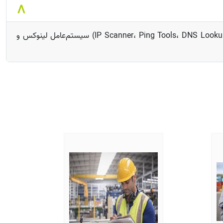
Google Workspace (Gmail, Sheets, Docs) Google Search Console Google Analytics Command Line (CLI) ابزارهای شبکه (IP Scanner، Ping Tools، DNS Lookup) سیستم‌عامل لینوکس و